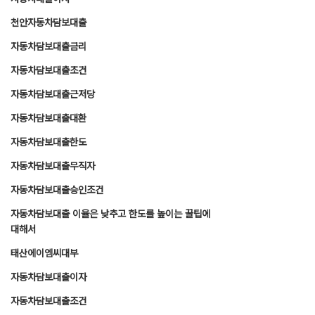
천안자동차담보대출
자동차담보대출금리
자동차담보대출조건
자동차담보대출근저당
자동차담보대출대환
자동차담보대출한도
자동차담보대출무직자
자동차담보대출승인조건
자동차담보대출 이율은 낮추고 한도를 높이는 꿀팁에
대해서
태산에이엠씨대부
자동차담보대출이자
자동차담보대출조건