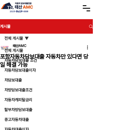
2025-경남진주-0006
게시물
전체 게시물
태산AMC
전체 게시물
포항자동차담보대출 자동차만 있다면 당
자동차담보대출 조건
일 해결 가능
자동차담보대출이자
차담보대출
차량담보대출조건
자동차캐피탈금리
할부차량담보대출
중고자동차대출
자동차대출이자