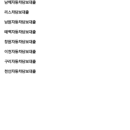
남해자동차담보대출
리스차담보대출
남원자동차담보대출
태백자동차담보대출
창원자동차담보대출
이천자동차담보대출
구리자동차담보대출
천안자동차담보대출