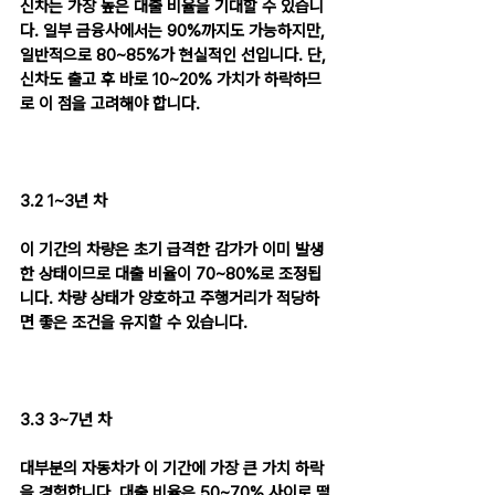
신차는 가장 높은 대출 비율을 기대할 수 있습니
다. 일부 금융사에서는 90%까지도 가능하지만, 
일반적으로 80~85%가 현실적인 선입니다. 단, 
신차도 출고 후 바로 10~20% 가치가 하락하므
로 이 점을 고려해야 합니다.
3.2 1~3년 차
이 기간의 차량은 초기 급격한 감가가 이미 발생
한 상태이므로 대출 비율이 70~80%로 조정됩
니다. 차량 상태가 양호하고 주행거리가 적당하
면 좋은 조건을 유지할 수 있습니다.
3.3 3~7년 차
대부분의 자동차가 이 기간에 가장 큰 가치 하락
을 경험합니다. 대출 비율은 50~70% 사이로 떨