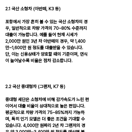
2.1 국산 소형차 (아반떼, K3 등)
포항에서 가장 흔히 볼 수 있는 국산 소형차의 경
우, 일반적으로 차량 가격의 70~80% 수준까지 
대출이 가능합니다. 예를 들어 현재 시세가 
2,000만 원인 3년 차 아반떼의 경우, 약 1,400
만~1,600만 원 정도를 대출받을 수 있습니다. 
단, 이는 신용상태가 양호할 때의 기준이며, 연식
이 늘어날수록 비율은 점차 감소합니다.
2.2 국산 중대형차 (그랜저, K7 등)
중대형 세단은 소형차에 비해 감가속도가 느린 편
이어서 대출 비율이 상대적으로 높은 편입니다. 
평균적으로 차량 가격의 75~85%까지 가능하
며, 특히 인기 모델은 더 좋은 조건을 기대할 수 
있습니다. 4,000만 원짜리 2년 차 그랜저의 경