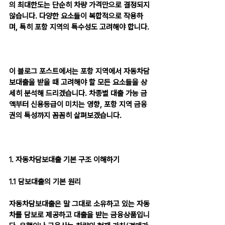
의 최대한도는 단순히 차량 가격만으로 결정되지 
않습니다. 다양한 요소들이 복합적으로 작용하
며, 특히 포항 지역의 특수성도 고려해야 합니다.
이 블로그 포스트에서는 포항 지역에서 자동차담
보대출을 받을 때 고려해야 할 모든 요소들을 상
세히 분석해 드리겠습니다. 차종별 대출 가능 금
액부터 신용등급이 미치는 영향, 포항 지역 금융
권의 특성까지 꼼꼼히 살펴보겠습니다.
1. 자동차담보대출 기본 구조 이해하기
1.1 담보대출의 기본 원리
자동차담보대출은 말 그대로 소유하고 있는 자동
차를 담보로 제공하고 대출을 받는 금융상품입니