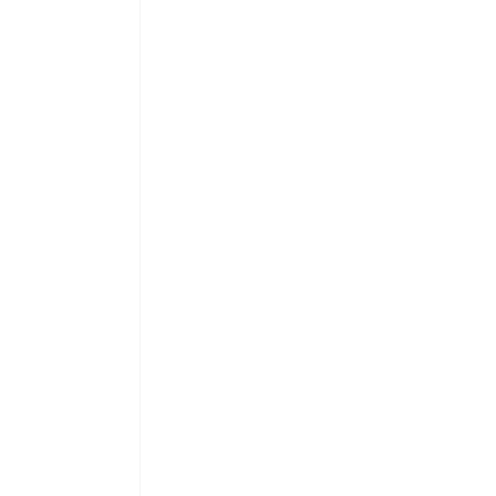
자동차담보대출 이율은 낮추고 한도를 
자동차담보대출조건
자동차담보대
진주 자동차담보대출
자동차담보
자동차담보대출
자동차담보대출