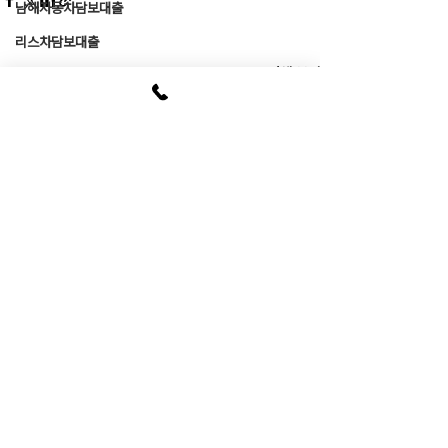
남해자동차담보대출
리스차담보대출
전체 보기
최근 게시물
남원자동차담보대출
태백자동차담보대출
창원자동차담보대출
이천자동차담보대출
구리자동차담보대출
천안자동차담보대출
댓글