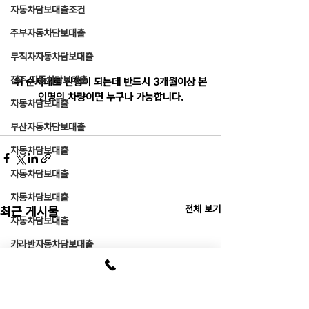
자동차담보대출조건
주부자동차담보대출
무직자자동차담보대출
진주 자동차담보대출
위 순서대로 진행이 되는데 반드시 3개월이상 본
인명의 차량이면 누구나 가능합니다.
자동차담보대출
부산자동차담보대출
자동차담보대출
자동차담보대출
자동차담보대출
전체 보기
최근 게시물
자동차담보대출
카라반자동차담보대출
외국인자동차담보대출
리스차 담보대출