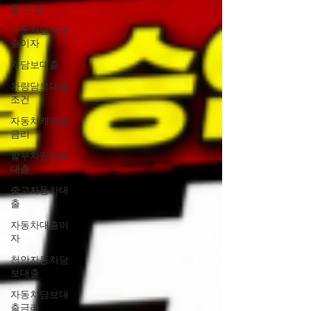
출 조건
자동차담보대
출이자
차담보대출
차량담보대출
조건
자동차캐피탈
금리
할부차량담보
대출
중고자동차대
출
자동차대출이
자
천안자동차담
보대출
자동차담보대
출금리