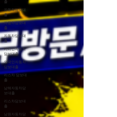
출
자동차담보대
출
자동차담보대
출
자동차담보대
출
카라반자동차
담보대출
외국인자동차
담보대출
리스차 담보대
출
남해자동차담
보대출
리스차담보대
출
남원자동차담