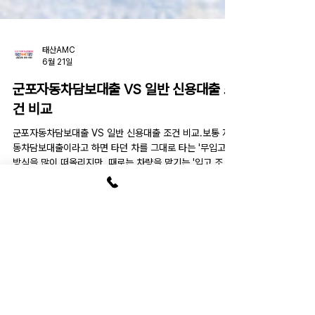
태산AMC
6월 21일
군포자동차담보대출 VS 일반 신용대출 조
건 비교
군포자동차담보대출 VS 일반 신용대출 조건 비교.보통 자
동차담보대출이라고 하면 타던 차를 그대로 타는 '무입고'
방식을 많이 떠올리지만, 때로는 차량을 맡기는 '입고 조
건'이 훨씬 더 유리한 마스터키가 되기도 합니다. ​ 특히 신용
점수가 낮거나 기존 대출이 많아 신용대출 한도가 나오지 않
는 분들에게는 최고의 돌파구가 될 수 있는데요. 왜 차량입
고 조건의 자동차담보대출이 신용대출보다 나은지, 핵심만
알기 쉽게 정리해 드립니다.