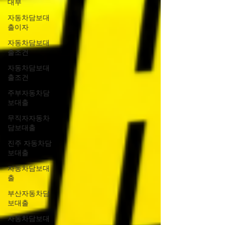
대부
자동차담보대
출이자
자동차담보대
출조건
자동차담보대
출조건
주부자동차담
보대출
무직자자동차
담보대출
진주 자동차담
보대출
자동차담보대
출
부산자동차담
보대출
자동차담보대