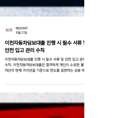
태산AMC
6월 21일
이천자동차담보대출 진행 시 필수 서류 및
안전 입고 관리 수칙
이천자동차담보대출 진행 시 필수 서류 및 안전 입고 관리
수칙. 이천자동차담보대출은 철저하게 개인이 소유한 물적
자산의 현재 가치만을 기준으로 한도를 설정하는 금융 매커
니즘을 따릅니다. 무형의 신용 등급 대신 눈에 보이는 차량
이라는 실물 자산이 담보 역할을 하기 때문입니다.