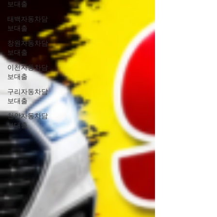
보대출
태백자동차담
보대출
창원자동차담
보대출
이천자동차담
보대출
구리자동차담
보대출
천안자동차담
보대출