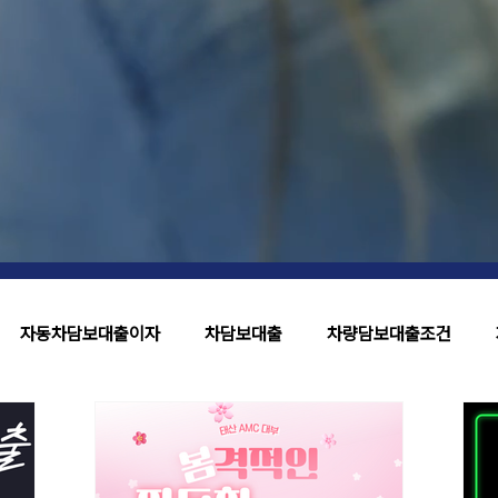
자동차담보대출이자
차담보대출
차량담보대출조건
대출
자동차대출이자
천안자동차담보대출
자동차담보