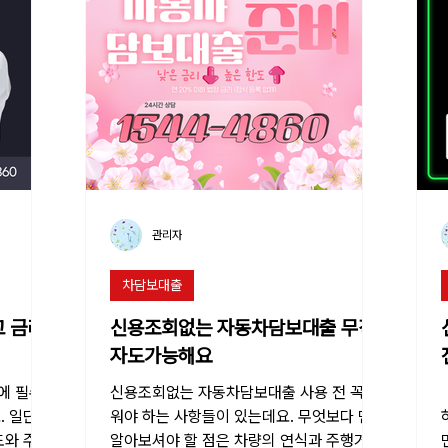
보대출근저당
자동차담보대출대환
자동차담보대출한도
차담보대출 이율은 낮추고 한도를 높이는 꿀팁에 대해서
태산에이
보대출조건
자동차담보대출조건
주부자동차담보대출
관리자
보대출
부산자동차담보대출
자동차담보대출
자동차담
차담보대출
 금리
신용조회없는 자동차담보대출 무직
자도가능해요
에 필수
신용조회없는 자동차담보대출 사용 전 꼭 채
 일단 체
워야 하는 사항들이 있는데요. 무엇보다 먼저
도와 주행
알아보셔야 할 점은 차량의 연식과 주행거리