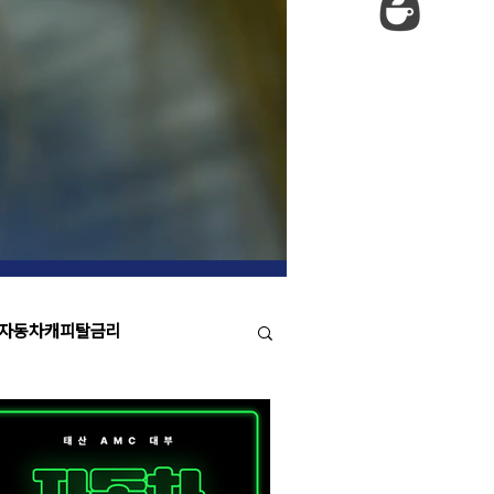
자동차캐피탈금리
대출금리