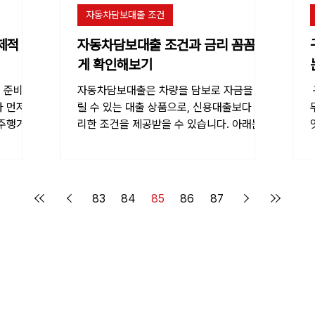
자동차담보대출 조건
제적 어
자동차담보대출 조건과 금리 꼼꼼하
게 확인해보기
 준비해
자동차담보대출은 차량을 담보로 자금을 빌
 먼저 점
릴 수 있는 대출 상품으로, 신용대출보다 유
 주행거리
리한 조건을 제공받을 수 있습니다. 아래는
후에 나온
자동차담보대출의 조건, 금리, 신청 방법, 그
 이내의
리고 주의할 점을 정리한 내용입니다. 각 섹
차담보대
션에 적절한 이미지를 배치하여 가독성을
83
84
85
86
87
주시 신안로 110 2F
1946
진주-0006 등록시도 명칭 : 경남 진주시청 055-749-8163(지역경제