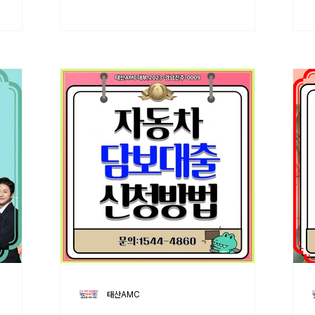
년식 이
랍니다. 현재를 기점으로 하여 2013년식 이
만km 이
후 차량만 가능하고 달린 거리가 20만 km
동차담보
이내의 거리를 운행한 차량인 경우에
태산AMC