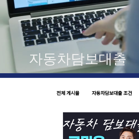
자동차담보대출
전체 게시물
자동차담보대출 조건
할부차량담보대출
중고자동차