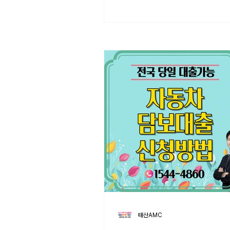
거리인데요. 지금을 시점으로 2013
지난 상품이면서 주행한 거리가 20
내의 거리를 사용한 차량이어야 자
대
태산AMC