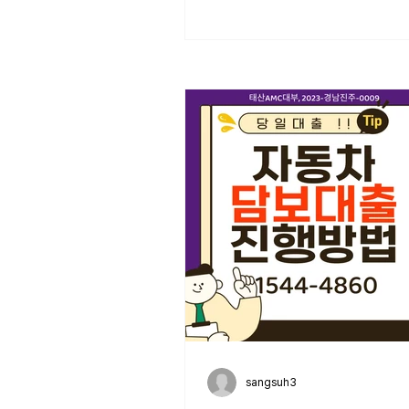
sangsuh3