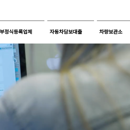
부정식등록업체
자동차담보대출
차량보관소